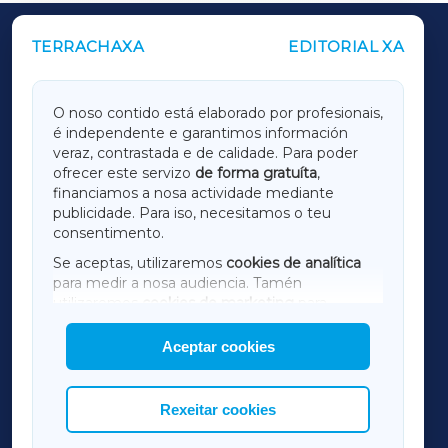
TERRACHAXA
EDITORIAL XA
OUTROS PERIÓDICOS
GALICIAXA
O noso contido está elaborado por profesionais,
é independente e garantimos información
LUGOXA
veraz, contrastada e de calidade. Para poder
ofrecer este servizo
de forma gratuíta
,
financiamos a nosa actividade mediante
TERRACHAXA
publicidade. Para iso, necesitamos o teu
consentimento.
SARRIAXA
Se aceptas, utilizaremos
cookies de analítica
para medir a nosa audiencia. Tamén
AMARIÑAXA
utilizaremos
cookies de marketing
para
mostrar publicidade de terceiros.
Aceptar cookies
RIBEIRASACRAXA
Así mesmo, podes personalizar a elección das
cookies que desexas permitir.
ACORUÑAXA
Rexeitar cookies