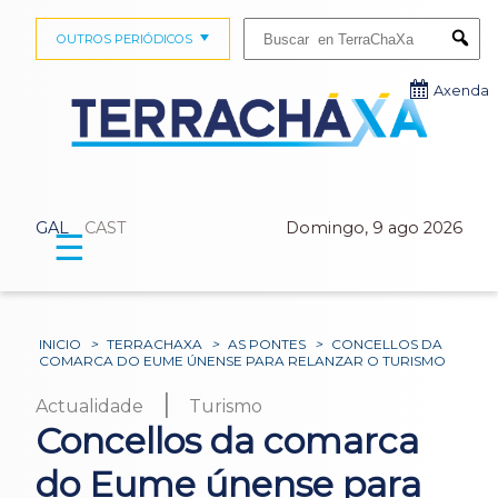
Buscar:
OUTROS PERIÓDICOS
Submi
Axenda
GAL
CAST
Domingo, 9 ago 2026
☰
INICIO
>
TERRACHAXA
>
AS PONTES
>
CONCELLOS DA
COMARCA DO EUME ÚNENSE PARA RELANZAR O TURISMO
|
Actualidade
Turismo
Concellos da comarca
do Eume únense para