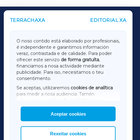
TERRACHAXA
EDITORIAL XA
OUTROS PERIÓDICOS
GALICIAXA
O noso contido está elaborado por profesionais,
é independente e garantimos información
LUGOXA
veraz, contrastada e de calidade. Para poder
ofrecer este servizo
de forma gratuíta
,
financiamos a nosa actividade mediante
TERRACHAXA
publicidade. Para iso, necesitamos o teu
consentimento.
SARRIAXA
Se aceptas, utilizaremos
cookies de analítica
para medir a nosa audiencia. Tamén
AMARIÑAXA
utilizaremos
cookies de marketing
para
mostrar publicidade de terceiros.
Aceptar cookies
RIBEIRASACRAXA
Así mesmo, podes personalizar a elección das
cookies que desexas permitir.
ACORUÑAXA
Rexeitar cookies