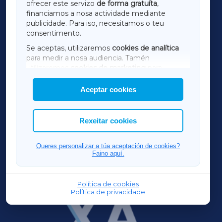
ofrecer este servizo
de forma gratuíta
,
financiamos a nosa actividade mediante
TERRACHAXA
publicidade. Para iso, necesitamos o teu
consentimento.
SARRIAXA
Se aceptas, utilizaremos
cookies de analítica
para medir a nosa audiencia. Tamén
AMARIÑAXA
utilizaremos
cookies de marketing
para
mostrar publicidade de terceiros.
Aceptar cookies
RIBEIRASACRAXA
Así mesmo, podes personalizar a elección das
cookies que desexas permitir.
ACORUÑAXA
Rexeitar cookies
FERROLXA
Queres personalizar a túa aceptación de cookies?
Faino aquí.
OURENSEXA
Política de cookies
Política de privacidade