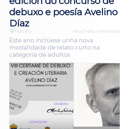
edición do concurso de
debuxo e poesía Avelino
Díaz
Riotorto
TerraChaXa | AMariñaXa
Este ano inclúese unha nova
modalidade de relato curto na
categoría de adultos