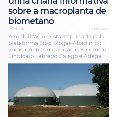
unha charla informativa
sobre a macroplanta de
biometano
Abadín
TerraChaXa
A mobilización está impulsada pola
plataforma Stop Biogás Abadín, co
apoio doutras organizacións como o
Sindicato Labrego Galego e Adega