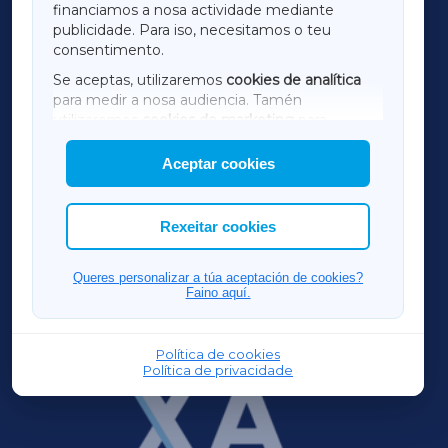
financiamos a nosa actividade mediante
TERRACHAXA
publicidade. Para iso, necesitamos o teu
consentimento.
SARRIAXA
Se aceptas, utilizaremos
cookies de analítica
para medir a nosa audiencia. Tamén
AMARIÑAXA
utilizaremos
cookies de marketing
para
mostrar publicidade de terceiros.
Aceptar cookies
RIBEIRASACRAXA
Así mesmo, podes personalizar a elección das
cookies que desexas permitir.
ACORUÑAXA
Rexeitar cookies
FERROLXA
Queres personalizar a túa aceptación de cookies?
Faino aquí.
OURENSEXA
Política de cookies
Política de privacidade