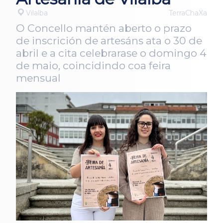
Vilalba
TerraChaXa
O Concello mantén aberto o prazo
de inscrición de artesáns ata o 30 de
abril e a cita celebrarase o domingo 4
de maio, coincidindo coa feira
mensual