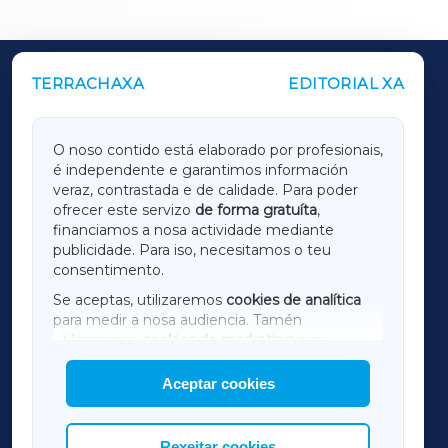
TERRACHAXA
EDITORIAL XA
OUTROS PERIÓDICOS
GALICIAXA
O noso contido está elaborado por profesionais,
é independente e garantimos información
LUGOXA
veraz, contrastada e de calidade. Para poder
ofrecer este servizo
de forma gratuíta
,
financiamos a nosa actividade mediante
TERRACHAXA
publicidade. Para iso, necesitamos o teu
consentimento.
SARRIAXA
Se aceptas, utilizaremos
cookies de analítica
para medir a nosa audiencia. Tamén
AMARIÑAXA
utilizaremos
cookies de marketing
para
mostrar publicidade de terceiros.
Aceptar cookies
RIBEIRASACRAXA
Así mesmo, podes personalizar a elección das
cookies que desexas permitir.
ACORUÑAXA
Rexeitar cookies