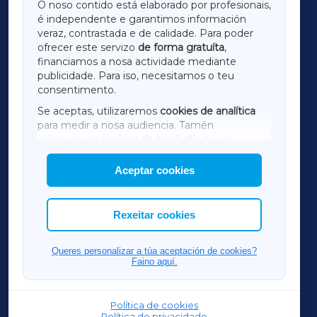
O noso contido está elaborado por profesionais,
é independente e garantimos información
LUGOXA
veraz, contrastada e de calidade. Para poder
ofrecer este servizo
de forma gratuíta
,
financiamos a nosa actividade mediante
TERRACHAXA
publicidade. Para iso, necesitamos o teu
consentimento.
SARRIAXA
Se aceptas, utilizaremos
cookies de analítica
para medir a nosa audiencia. Tamén
AMARIÑAXA
utilizaremos
cookies de marketing
para
mostrar publicidade de terceiros.
Aceptar cookies
RIBEIRASACRAXA
Así mesmo, podes personalizar a elección das
cookies que desexas permitir.
ACORUÑAXA
Rexeitar cookies
FERROLXA
Queres personalizar a túa aceptación de cookies?
Faino aquí.
OURENSEXA
Política de cookies
Política de privacidade