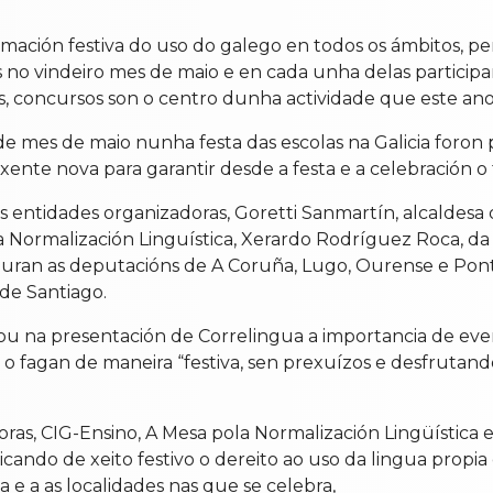
lamación festiva do uso do galego en todos os ámbitos, 
 no vindeiro mes de maio e en cada unha delas particip
os, concursos son o centro dunha actividade que este ano
o de mes de maio nunha festa das escolas na Galicia for
 xente nova para garantir desde a festa e a celebración o
 entidades organizadoras, Goretti Sanmartín, alcaldesa 
la Normalización Linguística, Xerardo Rodríguez Roca, da
iguran as deputacións de A Coruña, Lugo, Ourense e Pont
de Santiago.
icou na presentación de Correlingua a importancia de 
e o fagan de maneira “festiva, sen prexuízos e desfrutan
ras, CIG-Ensino, A Mesa pola Normalización Lingüística e
ando de xeito festivo o dereito ao uso da lingua propia 
e a as localidades nas que se celebra,