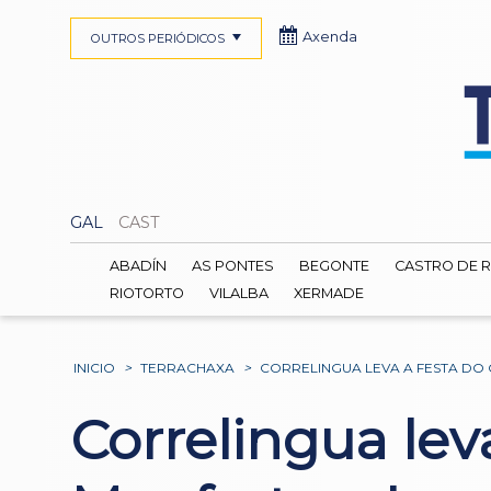
Axenda
OUTROS PERIÓDICOS
GAL
CAST
ABADÍN
AS PONTES
BEGONTE
CASTRO DE R
RIOTORTO
VILALBA
XERMADE
INICIO
>
TERRACHAXA
>
CORRELINGUA LEVA A FESTA DO
Correlingua lev