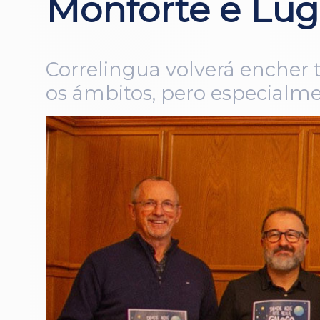
Monforte e Lu
Correlingua volverá encher 
os ámbitos, pero especialm