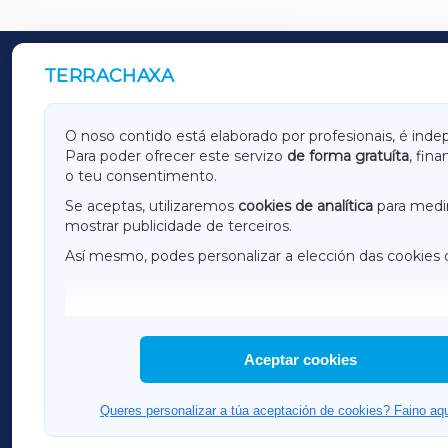
TERRACHAXA
OUTROS PERIÓDICOS
GALICIAXA
LUGOX
O noso contido está elaborado por profesionais, é inde
Para poder ofrecer este servizo
de forma gratuíta
, fin
AMARIÑAXA
RIBEIR
o teu consentimento.
OURENSEXA
Se aceptas, utilizaremos
cookies de analítica
para medir
mostrar publicidade de terceiros.
Así mesmo, podes personalizar a elección das cookies 
F
I
H
Aceptar cookies
Queres personalizar a túa aceptación de cookies? Faino aqu