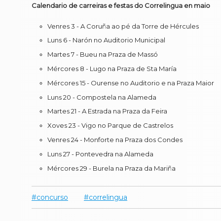
Calendario de carreiras e festas do Correlingua en maio
Venres 3 - A Coruña ao pé da Torre de Hércules
Luns 6 - Narón no Auditorio Municipal
Martes 7 - Bueu na Praza de Massó
Mércores 8 - Lugo na Praza de Sta María
Mércores 15 - Ourense no Auditorio e na Praza Maior
Luns 20 - Compostela na Alameda
Martes 21 - A Estrada na Praza da Feira
Xoves 23 - Vigo no Parque de Castrelos
Venres 24 - Monforte na Praza dos Condes
Luns 27 - Pontevedra na Alameda
Mércores 29 - Burela na Praza da Mariña
concurso
correlingua