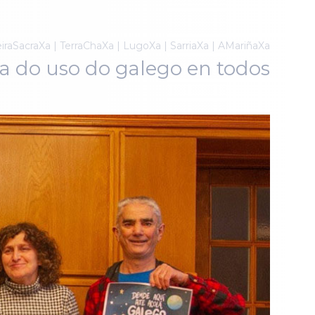
iraSacraXa | TerraChaXa | LugoXa | SarriaXa | AMariñaXa
va do uso do galego en todos