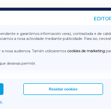
EDITOR
A
TERRACHAXA
pendente e garantimos información veraz, contrastada e de calid
anciamos a nosa actividade mediante publicidade. Para iso, neces
ASACRAXA
ACORUÑAXA
 a nosa audiencia. Tamén utilizaremos
cookies de marketing
par
que desexas permitir.
ACEBOOK
CONTACTO
NSTAGRAM
EMEROTECA
Rexeitar cookies
í.