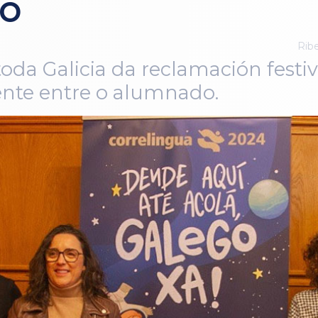
go
Ribe
toda Galicia da reclamación festi
ente entre o alumnado.