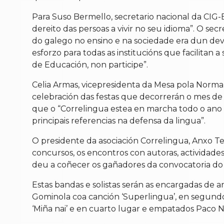
Para Suso Bermello, secretario nacional da CIG-
dereito das persoas a vivir no seu idioma”. O se
do galego no ensino e na sociedade era dun dev
esforzo para todas as institucións que facilitan
de Educación, non participe”.
Celia Armas, vicepresidenta da Mesa pola Normal
celebración das festas que decorrerán o mes de
que o “Correlingua estea en marcha todo o ano 
principais referencias na defensa da lingua”.
O presidente da asociación Correlingua, Anxo Ter
concursos, os encontros con autoras, actividade
deu a coñecer os gañadores da convocatoria do C
Estas bandas e solistas serán as encargadas de a
Gominola coa canción ‘Superlingua’, en segundo
‘Miña nai’ e en cuarto lugar e empatados Paco No