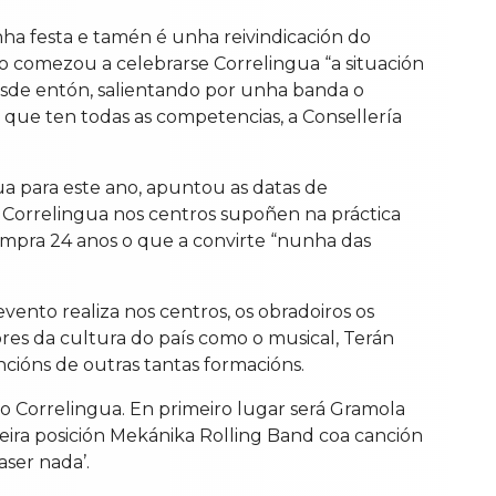
nha festa e tamén é unha reivindicación do
do comezou a celebrarse Correlingua “a situación
desde entón, salientando por unha banda o
ón que ten todas as competencias, a Consellería
ua para este ano, apuntou as datas de
 Correlingua nos centros supoñen na práctica
umpra 24 anos o que a convirte “nunha das
vento realiza nos centros, os obradoiros os
res da cultura do país como o musical, Terán
ncións de outras tantas formacións.
á o Correlingua. En primeiro lugar será Gramola
eira posición Mekánika Rolling Band coa canción
aser nada’.