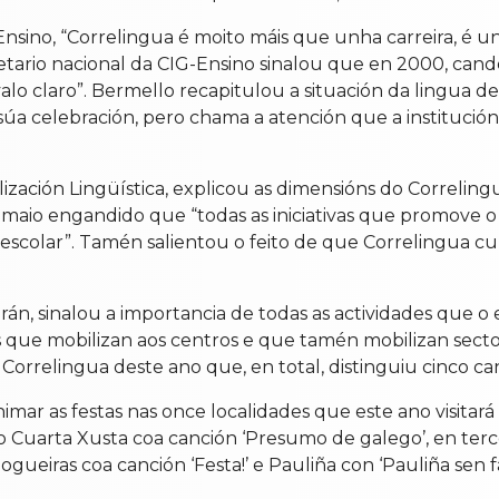
Ensino, “Correlingua é moito máis que unha carreira, é u
cretario nacional da CIG-Ensino sinalou que en 2000, can
alo claro”. Bermello recapitulou a situación da lingua 
 a súa celebración, pero chama a atención que a instituci
ización Lingüística, explicou as dimensións do Correling
 maio engandido que “todas as iniciativas que promove o
escolar”. Tamén salientou o feito de que Correlingua c
án, sinalou a importancia de todas as actividades que o e
s que mobilizan aos centros e que tamén mobilizan secto
orrelingua deste ano que, en total, distinguiu cinco ca
nimar as festas nas once localidades que este ano visitar
 Cuarta Xusta coa canción ‘Presumo de galego’, en terc
gueiras coa canción ‘Festa!’ e Pauliña con ‘Pauliña sen f