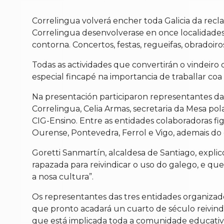
Correlingua volverá encher toda Galicia da rec
Correlingua desenvolverase en once localidades
contorna. Concertos, festas, regueifas, obradoir
Todas as actividades que convertirán o vindeir
especial fincapé na importancia de traballar coa
Na presentación participaron representantes das
Correlingua, Celia Armas, secretaria da Mesa po
CIG-Ensino. Entre as entidades colaboradoras f
Ourense, Pontevedra, Ferrol e Vigo, ademais do 
Goretti Sanmartín, alcaldesa de Santiago, expl
rapazada para reivindicar o uso do galego, e qu
a nosa cultura”.
Os representantes das tres entidades organizado
que pronto acadará un cuarto de século reivindic
que está implicada toda a comunidade educativa 