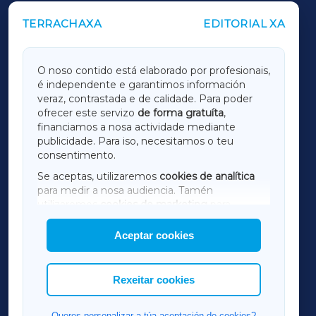
TERRACHAXA
EDITORIAL XA
OUTROS PERIÓDICOS
GALICIAXA
O noso contido está elaborado por profesionais,
é independente e garantimos información
LUGOXA
veraz, contrastada e de calidade. Para poder
ofrecer este servizo
de forma gratuíta
,
financiamos a nosa actividade mediante
TERRACHAXA
publicidade. Para iso, necesitamos o teu
consentimento.
SARRIAXA
Se aceptas, utilizaremos
cookies de analítica
para medir a nosa audiencia. Tamén
AMARIÑAXA
utilizaremos
cookies de marketing
para
mostrar publicidade de terceiros.
Aceptar cookies
RIBEIRASACRAXA
Así mesmo, podes personalizar a elección das
cookies que desexas permitir.
ACORUÑAXA
Rexeitar cookies
FERROLXA
Queres personalizar a túa aceptación de cookies?