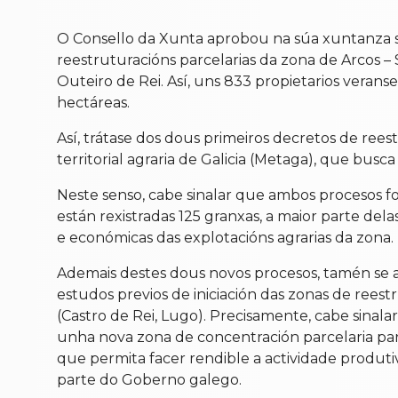
O Consello da Xunta aprobou na súa xuntanza se
reestruturacións parcelarias da zona de Arcos 
Outeiro de Rei. Así, uns 833 propietarios veran
hectáreas.
Así, trátase dos dous primeiros decretos de rees
territorial agraria de Galicia (Metaga), que bus
Neste senso, cabe sinalar que ambos procesos fo
están rexistradas 125 granxas, a maior parte dela
e económicas das explotacións agrarias da zona.
Ademais destes dous novos procesos, tamén se 
estudos previos de iniciación das zonas de rees
(Castro de Rei, Lugo). Precisamente, cabe sinal
unha nova zona de concentración parcelaria para 
que permita facer rendible a actividade produ
parte do Goberno galego.