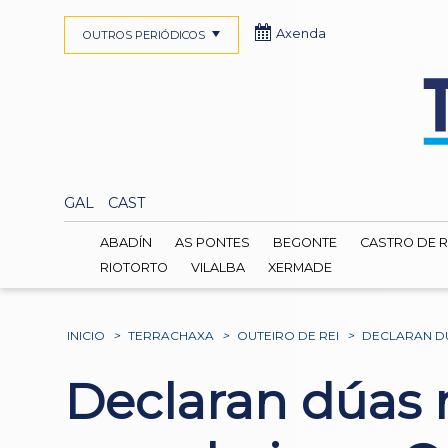
Axenda
OUTROS PERIÓDICOS
GAL
CAST
ABADÍN
AS PONTES
BEGONTE
CASTRO DE R
RIOTORTO
VILALBA
XERMADE
INICIO
>
TERRACHAXA
>
OUTEIRO DE REI
>
DECLARAN DÚ
Declaran dúas 