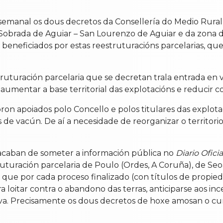
manal os dous decretos da Consellería do Medio Rural p
– Sobrada de Aguiar – San Lourenzo de Aguiar e da zona 
se beneficiados por estas reestruturacións parcelarias,
truturación parcelaria que se decretan trala entrada en 
ca aumentar a base territorial das explotacións e reduci
ron apoiados polo Concello e polos titulares das explot
s de vacún. De aí a necesidade de reorganizar o territorio
acaban de someter a información pública no
Diario Oficia
truturación parcelaria de Poulo (Ordes, A Coruña), de Se
ar que por cada proceso finalizado (con títulos de propi
loitar contra o abandono das terras, anticiparse aos ince
tiva. Precisamente os dous decretos de hoxe amosan o 