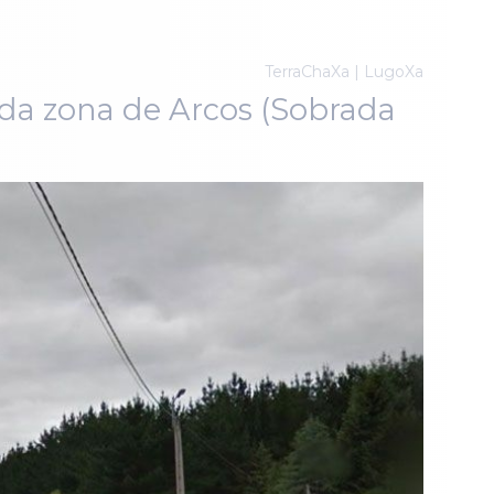
TerraChaXa | LugoXa
 da zona de Arcos (Sobrada