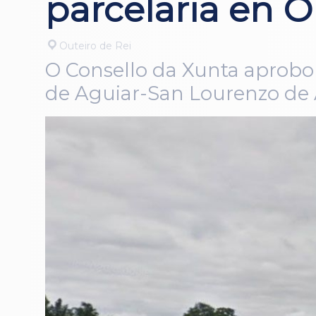
parcelaria en O
Outeiro de Rei
O Consello da Xunta aprobou
de Aguiar-San Lourenzo de A