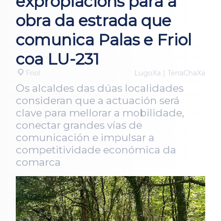
expropiacións para a
obra da estrada que
comunica Palas e Friol
coa LU-231
Friol
LugoXa | TerraChaXa
Os alcaldes das dúas localidades
consideran que a actuación será
clave para mellorar a mobilidade,
conectar grandes vías de
comunicación e impulsar a
competitividade económica da
comarca