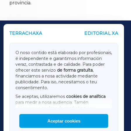
provincia.
TERRACHAXA
EDITORIAL XA
OUTROS PERIÓDICOS
GALICIAXA
O noso contido está elaborado por profesionais,
é independente e garantimos información
LUGOXA
veraz, contrastada e de calidade. Para poder
ofrecer este servizo
de forma gratuíta
,
financiamos a nosa actividade mediante
TERRACHAXA
publicidade. Para iso, necesitamos o teu
consentimento.
SARRIAXA
Se aceptas, utilizaremos
cookies de analítica
para medir a nosa audiencia. Tamén
AMARIÑAXA
utilizaremos
cookies de marketing
para
mostrar publicidade de terceiros.
Aceptar cookies
RIBEIRASACRAXA
Así mesmo, podes personalizar a elección das
cookies que desexas permitir.