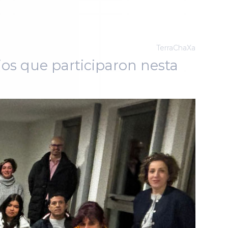
TerraChaXa
cios que participaron nesta