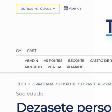
Axenda
OUTROS PERIÓDICOS
GAL
CAST
ABADÍN
AS PONTES
BEGONTE
CASTRO DE R
RIOTORTO
VILALBA
XERMADE
INICIO
>
TERRACHAXA
>
COSPEITO
>
DEZASETE PERSOA
Sociedade
Dezasete perso