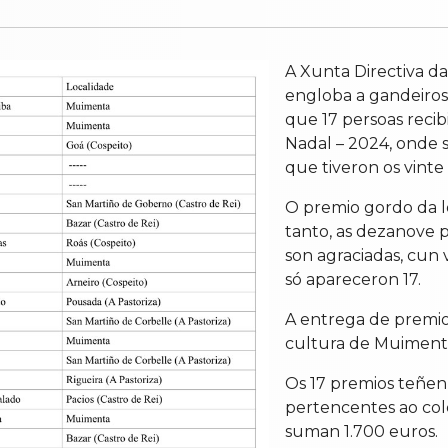
A Xunta Directiva d
engloba a gandeiros,
que 17 persoas reci
Nadal – 2024, onde s
que tiveron os vinte
O premio gordo da l
tanto, as dezanove 
son agraciadas, cun 
só apareceron 17.
A entrega de premios
cultura de Muiment
Os 17 premios teñen
pertencentes ao col
suman 1.700 euros.