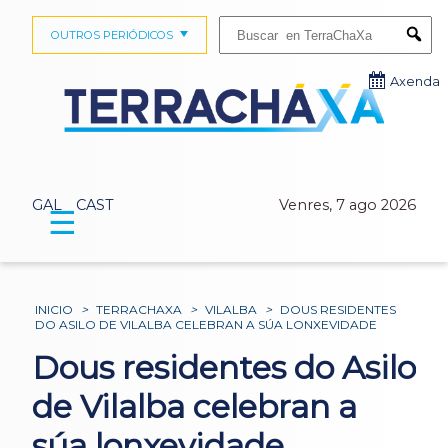
Buscar:
OUTROS PERIÓDICOS
Submi
Axenda
GAL
CAST
Venres, 7 ago 2026
☰
INICIO
>
TERRACHAXA
>
VILALBA
>
DOUS RESIDENTES
DO ASILO DE VILALBA CELEBRAN A SÚA LONXEVIDADE
Dous residentes do Asilo
de Vilalba celebran a
súa lonxevidade