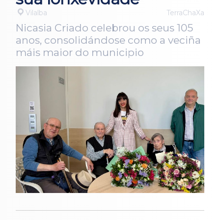
Vilalba
TerraChaXa
Nicasia Criado celebrou os seus 105
anos, consolidándose como a veciña
máis maior do municipio