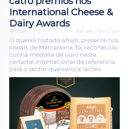
catro premios nos
International Cheese &
Dairy Awards
Vilalba
GaliciaXa | TerraChaXa
O queixo tostado añejo, presente nos
lineais de Mercadona, foi recoñecido
cunha medalla de ouro neste
certame internacional de referencia
para o sector queixeiro e lácteo