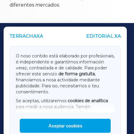
diferentes mercados.
TERRACHAXA
EDITORIAL XA
OUTROS PERIÓDICOS
GALICIAXA
O noso contido está elaborado por profesionais,
é independente e garantimos información
LUGOXA
veraz, contrastada e de calidade. Para poder
ofrecer este servizo
de forma gratuíta
,
financiamos a nosa actividade mediante
TERRACHAXA
publicidade. Para iso, necesitamos o teu
consentimento.
SARRIAXA
Se aceptas, utilizaremos
cookies de analítica
para medir a nosa audiencia. Tamén
AMARIÑAXA
utilizaremos
cookies de marketing
para
mostrar publicidade de terceiros.
Aceptar cookies
RIBEIRASACRAXA
Así mesmo, podes personalizar a elección das
cookies que desexas permitir.