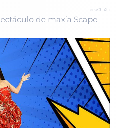
TerraChaXa
spectáculo de maxia Scape