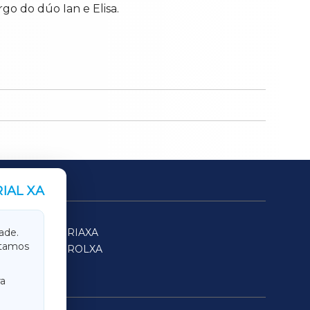
go do dúo Ian e Elisa.
IAL XA
SARRIAXA
ade.
itamos
FERROLXA
a