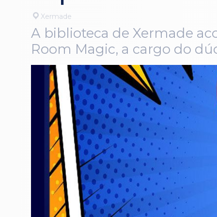
Xermade
A biblioteca de Xermade aco
Room Magic, a cargo do dúo 