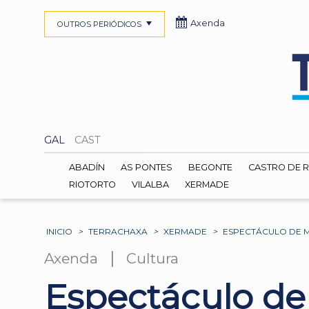
Axenda
OUTROS PERIÓDICOS
GAL
CAST
ABADÍN
AS PONTES
BEGONTE
CASTRO DE R
RIOTORTO
VILALBA
XERMADE
INICIO
>
TERRACHAXA
>
XERMADE
>
ESPECTÁCULO DE M
|
Axenda
Cultura
Espectáculo de