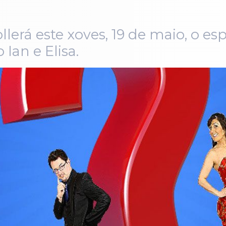
llerá este xoves, 19 de maio, o e
Ian e Elisa.