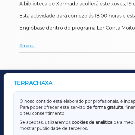
A biblioteca de Xermade acollerá este xoves, 19
Esta actividade dará comezo ás 18.00 horas e está
Englóbase dentro do programa Ler Conta Moito c
maxia
TERRACHAXA
OUTROS PERIÓDICOS
GALICIAXA
LUGOX
O noso contido está elaborado por profesionais, é inde
Para poder ofrecer este servizo
de forma gratuíta
, fin
AMARIÑAXA
RIBEIR
o teu consentimento.
OURENSEXA
Se aceptas, utilizaremos
cookies de analítica
para medir
mostrar publicidade de terceiros.