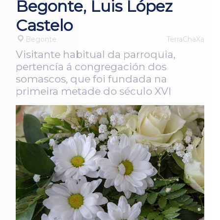
Begonte, Luis López
Castelo
Begonte
TerraChaXa
Visitante habitual da parroquia,
pertencía á congregación dos
somascos, que foi fundada na
primeira metade do século XVI