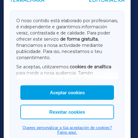
TERRACHAXA
EDITORIAL XA
OUTROS PERIÓDICOS
GALICIAXA
O noso contido está elaborado por profesionais,
é independente e garantimos información
LUGOXA
veraz, contrastada e de calidade. Para poder
ofrecer este servizo
de forma gratuíta
,
financiamos a nosa actividade mediante
TERRACHAXA
publicidade. Para iso, necesitamos o teu
consentimento.
SARRIAXA
Se aceptas, utilizaremos
cookies de analítica
para medir a nosa audiencia. Tamén
AMARIÑAXA
utilizaremos
cookies de marketing
para
mostrar publicidade de terceiros.
Aceptar cookies
RIBEIRASACRAXA
Así mesmo, podes personalizar a elección das
cookies que desexas permitir.
ACORUÑAXA
Rexeitar cookies
FERROLXA
Queres personalizar a túa aceptación de cookies?
Faino aquí.