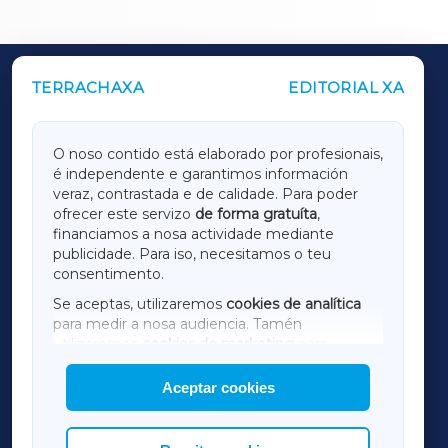
TERRACHAXA
EDITORIAL XA
OUTROS PERIÓDICOS
GALICIAXA
O noso contido está elaborado por profesionais,
é independente e garantimos información
LUGOXA
veraz, contrastada e de calidade. Para poder
ofrecer este servizo
de forma gratuíta
,
financiamos a nosa actividade mediante
TERRACHAXA
publicidade. Para iso, necesitamos o teu
consentimento.
SARRIAXA
Se aceptas, utilizaremos
cookies de analítica
para medir a nosa audiencia. Tamén
AMARIÑAXA
utilizaremos
cookies de marketing
para
mostrar publicidade de terceiros.
Aceptar cookies
RIBEIRASACRAXA
Así mesmo, podes personalizar a elección das
cookies que desexas permitir.
ACORUÑAXA