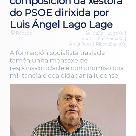
composición da xestora
do PSOE dirixida por
Luis Ángel Lago Lage
Rábade
GaliciaXa | LugoXa |
TerraChaXa | SarriaXa |
AMariñaXa | RibeiraSacraXa
A formación socialista traslada
tamén unha mensaxe de
responsabilidade e compromiso coa
militancia e coa cidadanía lucense