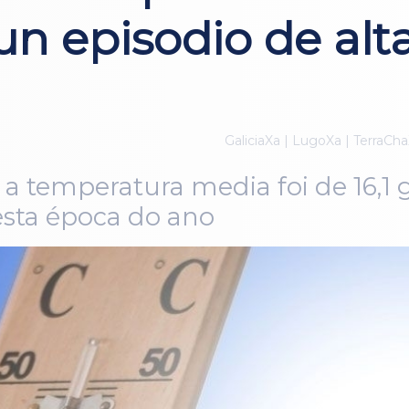
un episodio de al
GaliciaXa | LugoXa | TerraCha
a temperatura media foi de 16,1 g
esta época do ano