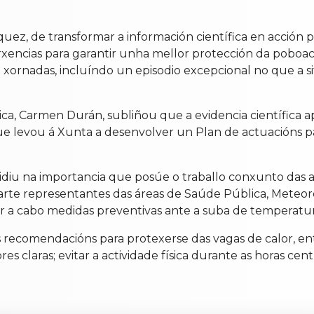
quez, de transformar a información científica en acción p
rxencias para garantir unha mellor protección da poboac
3 xornadas, incluíndo un episodio excepcional no que a s
ica, Carmen Durán, subliñou que a evidencia científica a
e levou á Xunta a desenvolver un Plan de actuacións par
ncidiu na importancia que posúe o traballo conxunto das 
te representantes das áreas de Saúde Pública, Meteoro
r a cabo medidas preventivas ante a suba de temperatur
 recomendacións para protexerse das vagas de calor, en
es claras; evitar a actividade física durante as horas cent