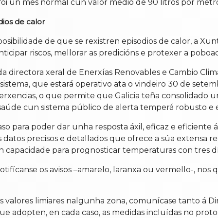
, foi un mes normal cun valor medio de 90 litros por metr
ios de calor
 posibilidade de que se rexistren episodios de calor, a Xun
cipar riscos, mellorar as predicións e protexer a poboac
da directora xeral de Enerxías Renovables e Cambio Climá
istema, que estará operativo ata o vindeiro 30 de setemb
erxencias, o que permite que Galicia teña consolidado u
 saúde cun sistema público de alerta temperá robusto e e
o para poder dar unha resposta áxil, eficaz e eficiente á
 datos precisos e detallados que ofrece a súa extensa r
 capacidade para prognosticar temperaturas con tres día
notifícanse os avisos –amarelo, laranxa ou vermello-, nos
 valores limiares nalgunha zona, comunícase tanto á D
que adopten, en cada caso, as medidas incluídas no prot