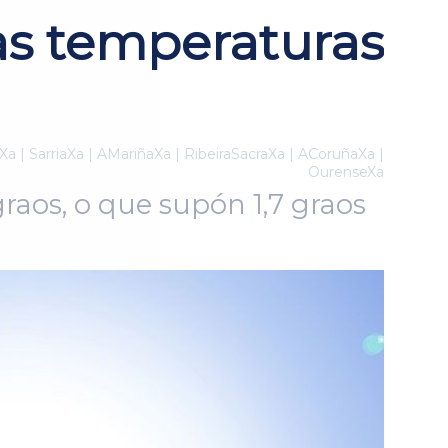
tas temperaturas
Xa | SarriaXa | AMariñaXa | RibeiraSacraXa | ACoruñaXa |
OurenseXa
raos, o que supón 1,7 graos