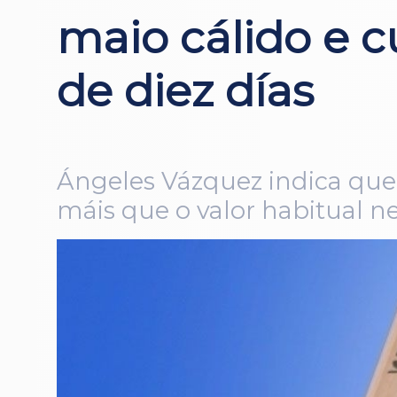
maio cálido e c
de diez días
Ángeles Vázquez indica que 
máis que o valor habitual n