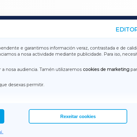
EDITOR
A
TERRACHAXA
pendente e garantimos información veraz, contrastada e de calid
anciamos a nosa actividade mediante publicidade. Para iso, neces
ASACRAXA
ACORUÑAXA
 a nosa audiencia. Tamén utilizaremos
cookies de marketing
par
que desexas permitir.
ACEBOOK
CONTACTO
NSTAGRAM
EMEROTECA
Rexeitar cookies
í.