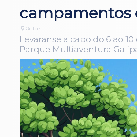
campamentos 
Guitiriz
Levaranse a cabo do 6 ao 10 
Parque Multiaventura Galip