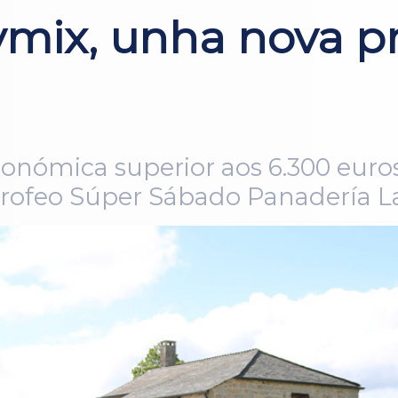
lymix, unha nova 
ómica superior aos 6.300 euros e
 Trofeo Súper Sábado Panadería L