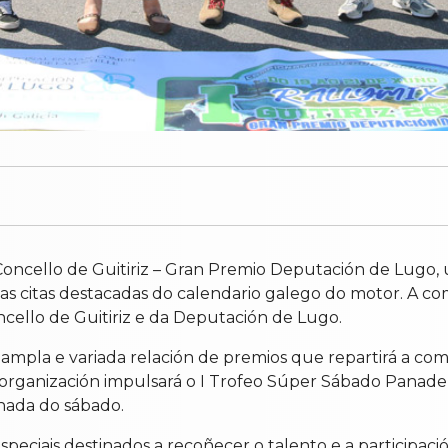
ix Concello de Guitiriz – Gran Premio Deputación de Lug
 citas destacadas do calendario galego do motor. A comp
cello de Guitiriz e da Deputación de Lugo.
 ampla e variada relación de premios que repartirá a c
 a organización impulsará o I Trofeo Súper Sábado Panad
nada do sábado.
eciais destinados a recoñecer o talento e a participació