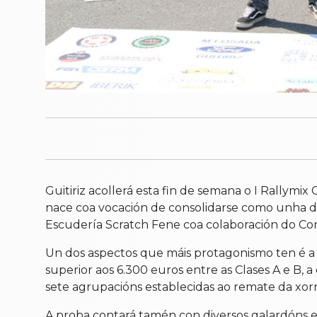
Guitiriz acollerá esta fin de semana o I Rallym
nace coa vocación de consolidarse como unha das
Escudería Scratch Fene coa colaboración do Con
Un dos aspectos que máis protagonismo ten é a
superior aos 6.300 euros entre as Clases A e B,
sete agrupacións establecidas ao remate da xor
A proba contará tamén con diversos galardóns esp