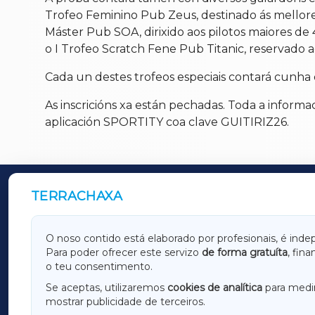
Trofeo Feminino Pub Zeus, destinado ás mellores p
Máster Pub SOA, dirixido aos pilotos maiores de 4
o I Trofeo Scratch Fene Pub Titanic, reservado 
Cada un destes trofeos especiais contará cunha 
As inscricións xa están pechadas. Toda a informac
aplicación SPORTITY coa clave GUITIRIZ26.
TERRACHAXA
OUTROS PERIÓDICOS
GALICIAXA
LUGOX
O noso contido está elaborado por profesionais, é inde
Para poder ofrecer este servizo
de forma gratuíta
, fin
AMARIÑAXA
RIBEIR
o teu consentimento.
OURENSEXA
Se aceptas, utilizaremos
cookies de analítica
para medir
mostrar publicidade de terceiros.