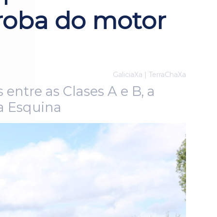
proba do motor
GaliciaXa | TerraChaXa
ntre as Clases A e B, a
a Esquina