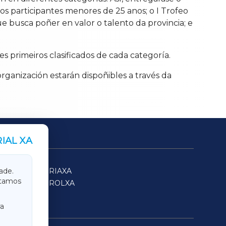
 os participantes menores de 25 anos; o I Trofeo
que busca poñer en valor o talento da provincia; e
s primeiros clasificados de cada categoría.
organización estarán dispoñibles a través da
IAL XA
SARRIAXA
ade.
itamos
FERROLXA
a