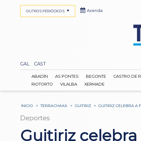
Axenda
OUTROS PERIÓDICOS
GAL
CAST
ABADÍN
AS PONTES
BEGONTE
CASTRO DE R
RIOTORTO
VILALBA
XERMADE
INICIO
>
TERRACHAXA
>
GUITIRIZ
>
GUITIRIZ CELEBRA A
Deportes
Guitiriz celebr