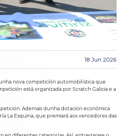
18 Jun 2026
o, unha nova competición automobilística que
etición está organizada por Scratch Galicia e a
ompetición. Ademais dunha dotación económica
ería La Esquina, que premiará aos vencedores das
n en diferentes categorías. Así, entregarase o