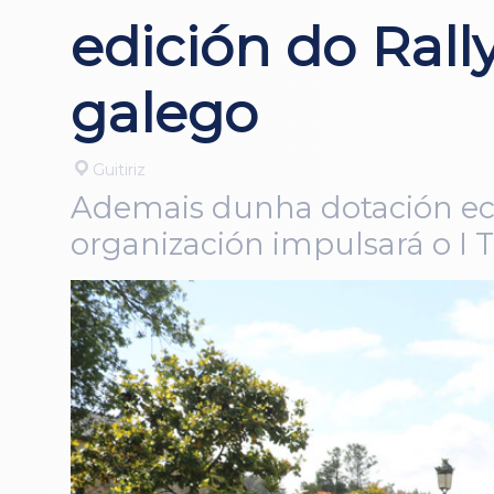
edición do Ral
galego
Guitiriz
Ademais dunha dotación econ
organización impulsará o I