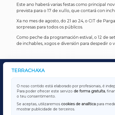
Este ano haberá varias festas como principal nov
prevista para o 17 de xullo, que contará con inch
Xa no mes de agosto, do 21 ao 24, o CIT de Parga
sorpresas para todos os públicos.
Como peche da programación estival, o 12 de se
de inchables, xogos e diversión para despedir o v
TERRACHAXA
OUTROS PERIÓDICOS
GALICIAXA
LUGOX
O noso contido está elaborado por profesionais, é inde
Para poder ofrecer este servizo
de forma gratuíta
, fin
AMARIÑAXA
RIBEIR
o teu consentimento.
OURENSEXA
Se aceptas, utilizaremos
cookies de analítica
para medir
mostrar publicidade de terceiros.