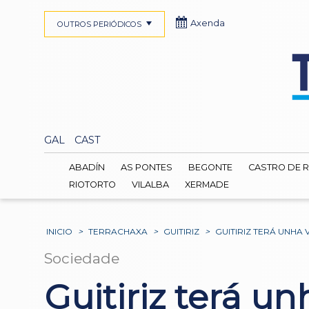
Axenda
OUTROS PERIÓDICOS
GAL
CAST
ABADÍN
AS PONTES
BEGONTE
CASTRO DE R
RIOTORTO
VILALBA
XERMADE
INICIO
>
TERRACHAXA
>
GUITIRIZ
>
GUITIRIZ TERÁ UNHA
Sociedade
Guitiriz terá u