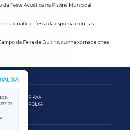
o da Festa Acuática na Piscina Municipal,
dores acuáticos, festa da espuma e outras
Campo da Feira de Guitiriz, cunha xornada chea
IAL XA
SARRIAXA
ade.
itamos
FERROLXA
a