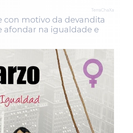
TerraChaXa
te con motivo da devandita
e afondar na igualdade e