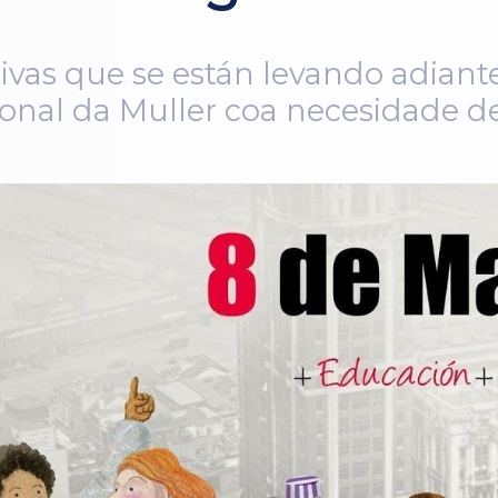
tivas que se están levando adian
ional da Muller coa necesidade d