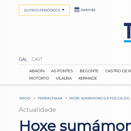
Axenda
OUTROS PERIÓDICOS
GAL
CAST
ABADÍN
AS PONTES
BEGONTE
CASTRO DE R
RIOTORTO
VILALBA
XERMADE
INICIO
>
TERRACHAXA
>
HOXE SUMÁMONOS Á FOLGA DO 
Actualidade
Hoxe sumámonos