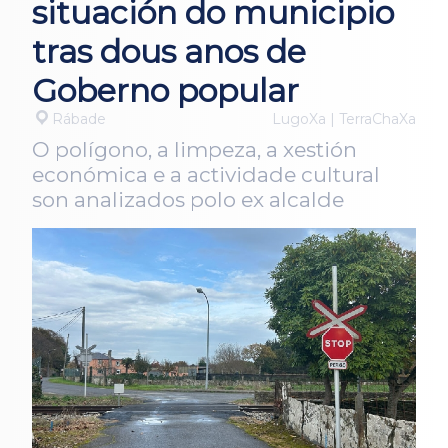
situación do municipio
tras dous anos de
Goberno popular
Rábade
LugoXa | TerraChaXa
O polígono, a limpeza, a xestión
económica e a actividade cultural
son analizados polo ex alcalde