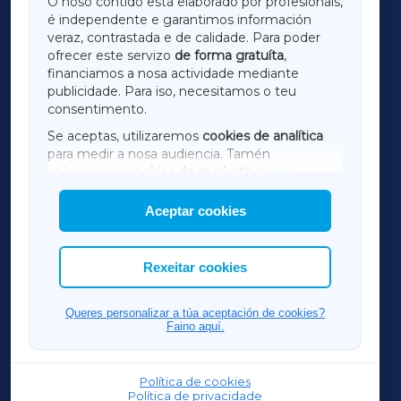
O noso contido está elaborado por profesionais,
é independente e garantimos información
LUGOXA
veraz, contrastada e de calidade. Para poder
ofrecer este servizo
de forma gratuíta
,
financiamos a nosa actividade mediante
TERRACHAXA
publicidade. Para iso, necesitamos o teu
consentimento.
SARRIAXA
Se aceptas, utilizaremos
cookies de analítica
para medir a nosa audiencia. Tamén
AMARIÑAXA
utilizaremos
cookies de marketing
para
mostrar publicidade de terceiros.
Aceptar cookies
RIBEIRASACRAXA
Así mesmo, podes personalizar a elección das
cookies que desexas permitir.
ACORUÑAXA
Rexeitar cookies
FERROLXA
Queres personalizar a túa aceptación de cookies?
Faino aquí.
OURENSEXA
Política de cookies
Política de privacidade