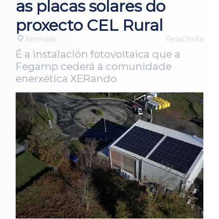
as placas solares do
proxecto CEL Rural
Xermade
TerraChaXa
É a instalación fotovoltaica que a
Fegamp cederá á comunidade
enerxética XERando