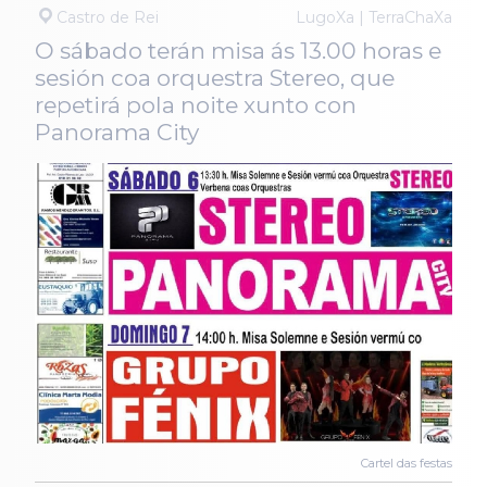
Castro de Rei
LugoXa | TerraChaXa
O sábado terán misa ás 13.00 horas e
sesión coa orquestra Stereo, que
repetirá pola noite xunto con
Panorama City
Cartel das festas