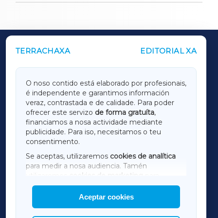
TERRACHAXA
EDITORIAL XA
OUTROS PERIÓDICOS
GALICIAXA
O noso contido está elaborado por profesionais,
é independente e garantimos información
LUGOXA
veraz, contrastada e de calidade. Para poder
ofrecer este servizo
de forma gratuíta
,
financiamos a nosa actividade mediante
TERRACHAXA
publicidade. Para iso, necesitamos o teu
consentimento.
SARRIAXA
Se aceptas, utilizaremos
cookies de analítica
para medir a nosa audiencia. Tamén
AMARIÑAXA
utilizaremos
cookies de marketing
para
mostrar publicidade de terceiros.
Aceptar cookies
RIBEIRASACRAXA
Así mesmo, podes personalizar a elección das
cookies que desexas permitir.