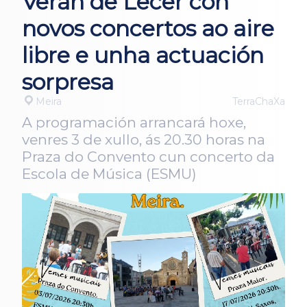
Verán de Lecer con
novos concertos ao aire
libre e unha actuación
sorpresa
Meira
TerraChaXa
A programación arrancará hoxe,
venres 3 de xullo, ás 20.30 horas na
Praza do Convento cun concerto da
Escola de Música (ESMU)