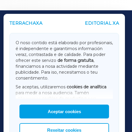
TERRACHAXA
EDITORIAL XA
OUTROS PERIÓDICOS
GALICIAXA
O noso contido está elaborado por profesionais,
é independente e garantimos información
LUGOXA
veraz, contrastada e de calidade. Para poder
ofrecer este servizo
de forma gratuíta
,
financiamos a nosa actividade mediante
TERRACHAXA
publicidade. Para iso, necesitamos o teu
consentimento.
SARRIAXA
Se aceptas, utilizaremos
cookies de analítica
para medir a nosa audiencia. Tamén
AMARIÑAXA
utilizaremos
cookies de marketing
para
mostrar publicidade de terceiros.
Aceptar cookies
RIBEIRASACRAXA
Así mesmo, podes personalizar a elección das
cookies que desexas permitir.
ACORUÑAXA
Rexeitar cookies