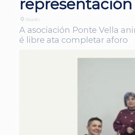
representación
Abadín
A asociación Ponte Vella an
é libre ata completar aforo