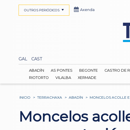
Axenda
OUTROS PERIÓDICOS
GAL
CAST
ABADÍN
AS PONTES
BEGONTE
CASTRO DE R
RIOTORTO
VILALBA
XERMADE
INICIO
>
TERRACHAXA
>
ABADÍN
>
MONCELOS ACOLLE E
Moncelos acoll