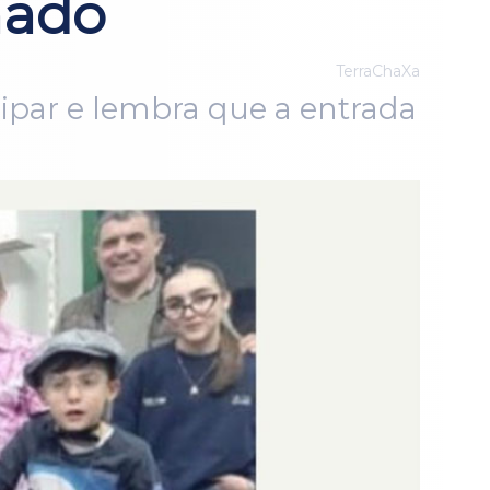
nado
TerraChaXa
cipar e lembra que a entrada