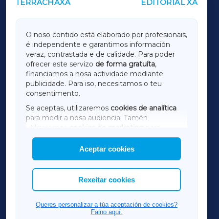
TERRACHAXA
EDITORIAL XA
OUTROS PERIÓDICOS
GALICIAXA
O noso contido está elaborado por profesionais,
é independente e garantimos información
LUGOXA
veraz, contrastada e de calidade. Para poder
ofrecer este servizo
de forma gratuíta
,
financiamos a nosa actividade mediante
TERRACHAXA
publicidade. Para iso, necesitamos o teu
consentimento.
SARRIAXA
Se aceptas, utilizaremos
cookies de analítica
para medir a nosa audiencia. Tamén
AMARIÑAXA
utilizaremos
cookies de marketing
para
mostrar publicidade de terceiros.
Aceptar cookies
RIBEIRASACRAXA
Así mesmo, podes personalizar a elección das
cookies que desexas permitir.
ACORUÑAXA
Rexeitar cookies
FERROLXA
Queres personalizar a túa aceptación de cookies?
Faino aquí.