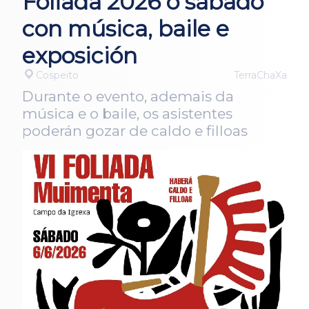
Foliada 2026 o sábado
con música, baile e
exposición
Cospeito
TerraChaXa
Durante o evento, ademais da
música e o baile, os asistentes
poderán gozar de caldo e filloas