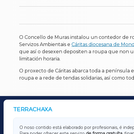
O Concello de Muras instalou un contedor de r
Servizos Ambientais e
Cáritas diocesana de Mon
que así o desexen depositen a roupa que non use
limitación horaria.
O proxecto de Cáritas abarca toda a península 
roupa e a rede de tendas solidarias, así como tod
TERRACHAXA
OUTROS PERIÓDICOS
GALICIAXA
LUGOX
O noso contido está elaborado por profesionais, é inde
Para poder ofrecer este servizo
de forma gratuíta
, fin