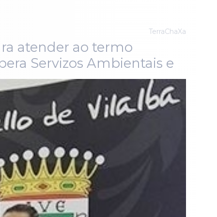
TerraChaXa
ara atender ao termo
pera Servizos Ambientais e