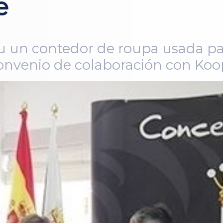
e
ou un contedor de roupa usada p
onvenio de colaboración con Koo