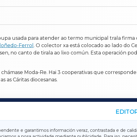
oupa usada para atender ao termo municipal trala firma
doñedo-Ferrol
. O colector xa está colocado ao lado do C
n, no canto de tirala ao lixo común. Esta operación pod
e chámase Moda-Re. Hai 3 cooperativas que corresponden 
as as Cáritas diocesanas.
EDITOR
A
TERRACHAXA
pendente e garantimos información veraz, contrastada e de calid
anciamos a nosa actividade mediante publicidade. Para iso, neces