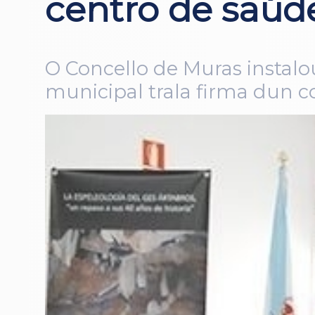
centro de saúd
O Concello de Muras instal
municipal trala firma dun c