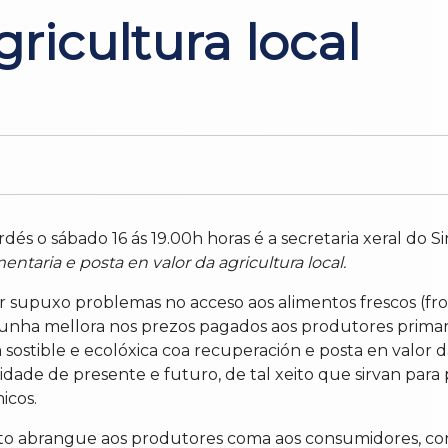
ricultura local
és o sábado 16 ás 19.00h horas é a secretaria xeral do Si
entaria e posta en valor da agricultura local.
 supuxo problemas no acceso aos alimentos frescos (froit
ha mellora nos prezos pagados aos produtores primario
 sostible e ecolóxica coa recuperación e posta en valor d
dade de presente e futuro, de tal xeito que sirvan para 
icos.
to abrangue aos produtores coma aos consumidores, conc