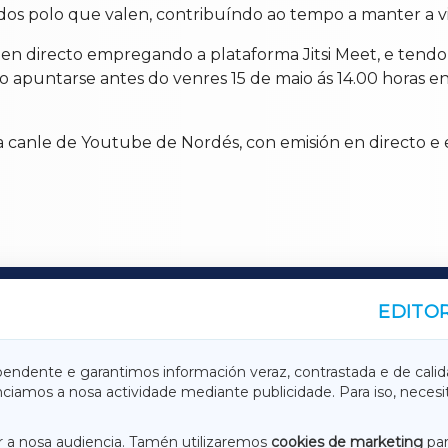
os polo que valen, contribuíndo ao tempo a manter a vid
é en directo empregando a plataforma Jitsi Meet, e tend
so apuntarse antes do venres 15 de maio ás 14.00 horas
a canle de Youtube de Nordés, con emisión en directo e 
EDITOR
A
TERRACHAXA
pendente e garantimos información veraz, contrastada e de calid
anciamos a nosa actividade mediante publicidade. Para iso, neces
ASACRAXA
ACORUÑAXA
 a nosa audiencia. Tamén utilizaremos
cookies de marketing
par