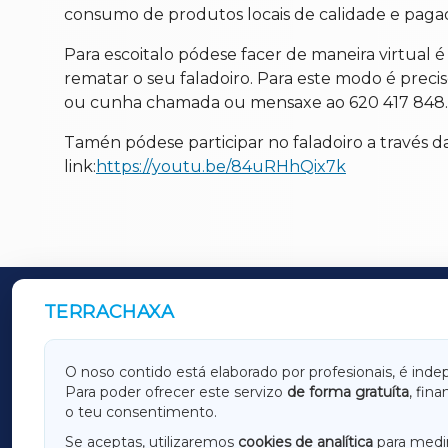
consumo de produtos locais de calidade e pagad
Para escoitalo pódese facer de maneira virtual 
rematar o seu faladoiro. Para este modo é preci
ou cunha chamada ou mensaxe ao 620 417 848.
Tamén pódese participar no faladoiro a través d
link:
https://youtu.be/84uRHhQix7k
TERRACHAXA
OUTROS PERIÓDICOS
GALICIAXA
LUGOX
O noso contido está elaborado por profesionais, é inde
Para poder ofrecer este servizo
de forma gratuíta
, fin
AMARIÑAXA
RIBEIR
o teu consentimento.
OURENSEXA
Se aceptas, utilizaremos
cookies de analítica
para medir