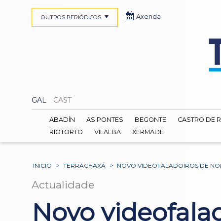
Axenda
OUTROS PERIÓDICOS
GAL
CAST
ABADÍN
AS PONTES
BEGONTE
CASTRO DE R
RIOTORTO
VILALBA
XERMADE
INICIO
>
TERRACHAXA
>
NOVO VIDEOFALADOIROS DE NOR
Actualidade
Novo videofala