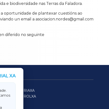
a e biodiversidade nas Terras da Faladora.
o a oportunidade de plantexar cuestións ao
 enviando un email a asociacion.nordes@gmail.com
en diferido no seguinte
IAL XA
SARRIAXA
ade.
itamos
FERROLXA
a