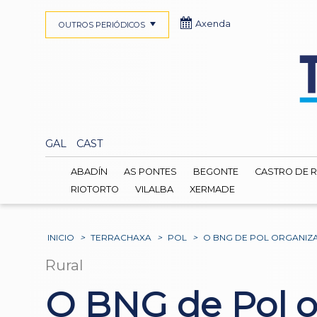
Axenda
OUTROS PERIÓDICOS
GAL
CAST
ABADÍN
AS PONTES
BEGONTE
CASTRO DE R
RIOTORTO
VILALBA
XERMADE
INICIO
>
TERRACHAXA
>
POL
>
O BNG DE POL ORGANIZ
Rural
O BNG de Pol o