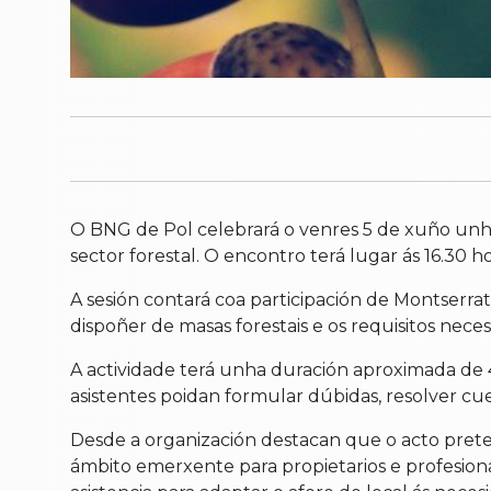
O BNG de Pol celebrará o venres 5 de xuño unh
sector forestal. O encontro terá lugar ás 16.30
A sesión contará coa participación de Montserr
dispoñer de masas forestais e os requisitos nece
A actividade terá unha duración aproximada de 
asistentes poidan formular dúbidas, resolver cue
Desde a organización destacan que o acto prete
ámbito emerxente para propietarios e profesiona