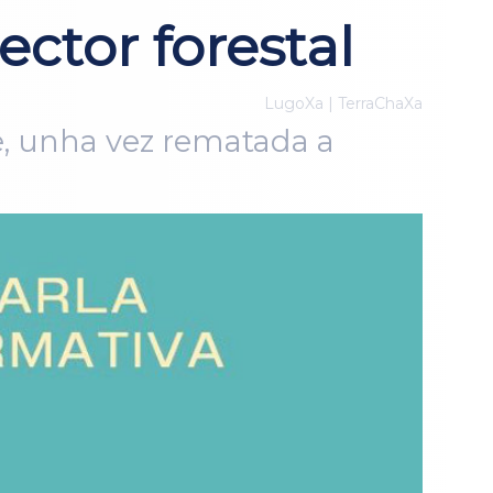
ctor forestal
LugoXa | TerraChaXa
e, unha vez rematada a