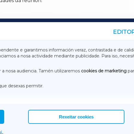
idades da reunión.
EDITOR
A
TERRACHAXA
pendente e garantimos información veraz, contrastada e de calid
anciamos a nosa actividade mediante publicidade. Para iso, neces
ASACRAXA
ACORUÑAXA
 a nosa audiencia. Tamén utilizaremos
cookies de marketing
par
que desexas permitir.
ACEBOOK
CONTACTO
NSTAGRAM
EMEROTECA
Rexeitar cookies
í.