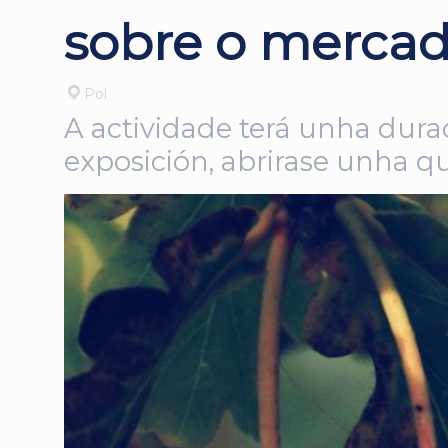
sobre o mercad
Pol
A actividade terá unha dur
exposición, abrirase unha q