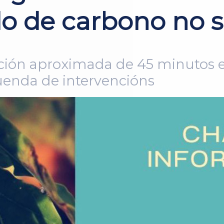
o de carbono no se
ación aproximada de 45 minutos 
uenda de intervencións