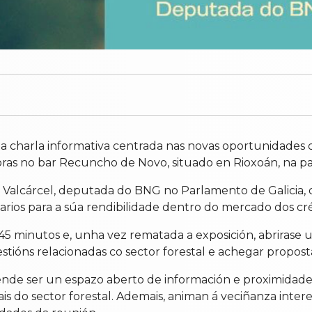
a charla informativa centrada nas novas oportunidades
 horas no bar Recuncho de Novo, situado en Rioxoán, na p
at Valcárcel, deputada do BNG no Parlamento de Galicia,
sarios para a súa rendibilidade dentro do mercado dos cr
45 minutos e, unha vez rematada a exposición, abrirase
stións relacionadas co sector forestal e achegar proposta
nde ser un espazo aberto de información e proximidade p
is do sector forestal. Ademais, animan á veciñanza inter