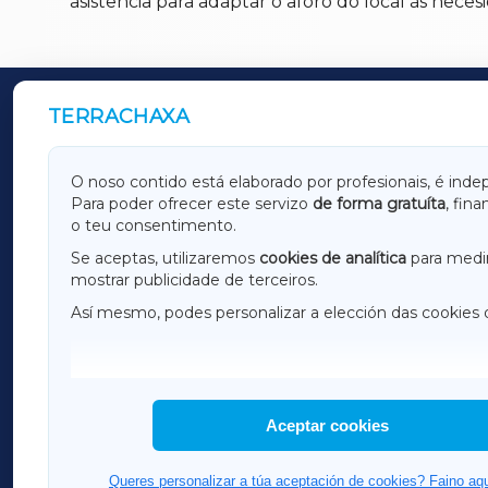
asistencia para adaptar o aforo do local ás neces
TERRACHAXA
OUTROS PERIÓDICOS
GALICIAXA
LUGOX
O noso contido está elaborado por profesionais, é inde
Para poder ofrecer este servizo
de forma gratuíta
, fin
AMARIÑAXA
RIBEIR
o teu consentimento.
OURENSEXA
Se aceptas, utilizaremos
cookies de analítica
para medir
mostrar publicidade de terceiros.
Así mesmo, podes personalizar a elección das cookies 
F
I
H
Aceptar cookies
Queres personalizar a túa aceptación de cookies? Faino aqu