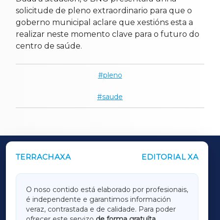
solicitude de pleno extraordinario para que o
goberno municipal aclare que xestións esta a
realizar neste momento clave para o futuro do
centro de saúde.
pleno
saude
TERRACHAXA
EDITORIAL XA
OUTROS PERIÓDICOS
GALICIAXA
O noso contido está elaborado por profesionais,
é independente e garantimos información
LUGOXA
veraz, contrastada e de calidade. Para poder
ofrecer este servizo
de forma gratuíta
,