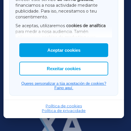
financiamos a nosa actividade mediante
TERRACHAXA
publicidade. Para iso, necesitamos o teu
consentimento.
SARRIAXA
Se aceptas, utilizaremos
cookies de analítica
para medir a nosa audiencia. Tamén
AMARIÑAXA
utilizaremos
cookies de marketing
para
mostrar publicidade de terceiros.
Aceptar cookies
RIBEIRASACRAXA
Así mesmo, podes personalizar a elección das
cookies que desexas permitir.
ACORUÑAXA
Rexeitar cookies
FERROLXA
Queres personalizar a túa aceptación de cookies?
Faino aquí.
OURENSEXA
Política de cookies
Política de privacidade