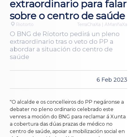
extraordinario para falar
sobre o centro de saúde
Riotorto
TerraChaXa | AMariñaXa
O BNG de Ríotorto pedirá un pleno
extraordinario tras o veto do PP a
abordar a situación do centro de
saúde
6 Feb 2023
"O alcalde e os concelleiros do PP negáronse a
debater no pleno ordinario celebrado este
venres a moción do BNG para reclamar á Xunta
a cobertura das dúas prazas de médico no
centro de saúde, apoiar a mobilización social en