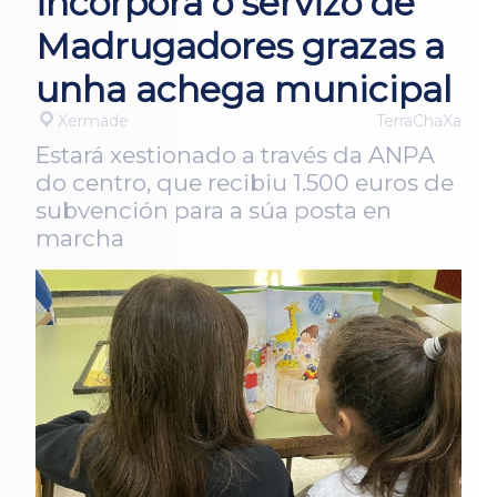
incorpora o servizo de
Madrugadores grazas a
unha achega municipal
Xermade
TerraChaXa
Estará xestionado a través da ANPA
do centro, que recibiu 1.500 euros de
subvención para a súa posta en
marcha