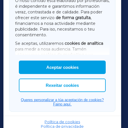
O noso contido está elaborado por profesionais,
é independente e garantimos información
LUGOXA
veraz, contrastada e de calidade. Para poder
ofrecer este servizo
de forma gratuíta
,
financiamos a nosa actividade mediante
TERRACHAXA
publicidade. Para iso, necesitamos o teu
consentimento.
SARRIAXA
Se aceptas, utilizaremos
cookies de analítica
para medir a nosa audiencia. Tamén
AMARIÑAXA
utilizaremos
cookies de marketing
para
mostrar publicidade de terceiros.
Aceptar cookies
RIBEIRASACRAXA
Así mesmo, podes personalizar a elección das
cookies que desexas permitir.
ACORUÑAXA
Rexeitar cookies
FERROLXA
Queres personalizar a túa aceptación de cookies?
Faino aquí.
OURENSEXA
Política de cookies
Política de privacidade