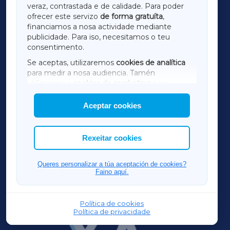
LUGOXA
veraz, contrastada e de calidade. Para poder
ofrecer este servizo
de forma gratuíta
,
financiamos a nosa actividade mediante
TERRACHAXA
publicidade. Para iso, necesitamos o teu
consentimento.
SARRIAXA
Se aceptas, utilizaremos
cookies de analítica
para medir a nosa audiencia. Tamén
AMARIÑAXA
utilizaremos
cookies de marketing
para
mostrar publicidade de terceiros.
Aceptar cookies
RIBEIRASACRAXA
Así mesmo, podes personalizar a elección das
cookies que desexas permitir.
ACORUÑAXA
Rexeitar cookies
FERROLXA
Queres personalizar a túa aceptación de cookies?
Faino aquí.
OURENSEXA
Política de cookies
Política de privacidade