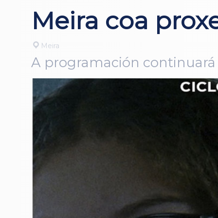
Meira coa prox
Meira
A programación continuará e