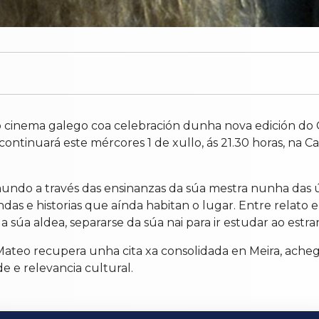
o cinema galego coa celebración dunha nova edición do 
ontinuará este mércores 1 de xullo, ás 21.30 horas, na C
ndo a través das ensinanzas da súa mestra nunha das últi
das e historias que aínda habitan o lugar. Entre relato 
 súa aldea, separarse da súa nai para ir estudar ao estra
 Mateo recupera unha cita xa consolidada en Meira, ache
e e relevancia cultural.