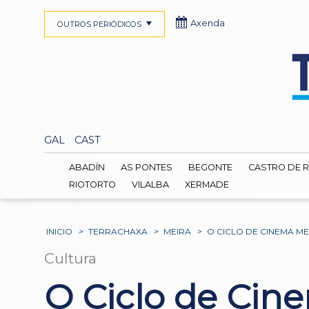
Axenda
OUTROS PERIÓDICOS
GAL
CAST
ABADÍN
AS PONTES
BEGONTE
CASTRO DE R
RIOTORTO
VILALBA
XERMADE
INICIO
>
TERRACHAXA
>
MEIRA
>
O CICLO DE CINEMA M
Cultura
O Ciclo de Cin