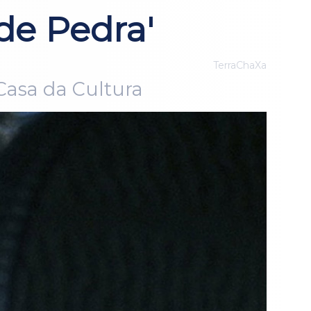
de Pedra'
TerraChaXa
Casa da Cultura