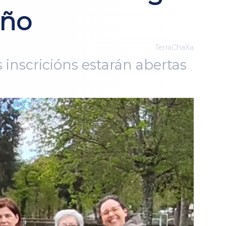
uño
TerraChaXa
s inscricións estarán abertas