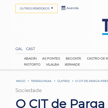
Axenda
OUTROS PERIÓDICOS
GAL
CAST
ABADÍN
AS PONTES
BEGONTE
CASTRO DE R
RIOTORTO
VILALBA
XERMADE
INICIO
>
TERRACHAXA
>
GUITIRIZ
>
O CIT DE PARGA PRE
Sociedade
O CIT de Parga