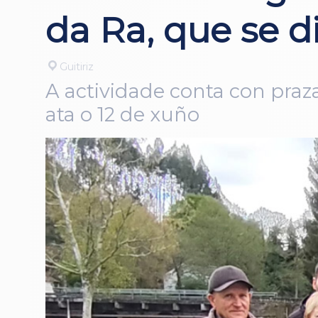
da Ra, que se d
Guitiriz
A actividade conta con prazas
ata o 12 de xuño