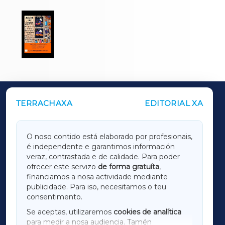
TERRACHAXA
EDITORIAL XA
OUTROS PERIÓDICOS
GALICIAXA
O noso contido está elaborado por profesionais,
é independente e garantimos información
LUGOXA
veraz, contrastada e de calidade. Para poder
ofrecer este servizo
de forma gratuíta
,
financiamos a nosa actividade mediante
TERRACHAXA
publicidade. Para iso, necesitamos o teu
consentimento.
SARRIAXA
Se aceptas, utilizaremos
cookies de analítica
para medir a nosa audiencia. Tamén