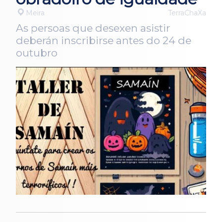
Meira
TerraChaXa
As persoas que desexen asistir
deberán inscribirse antes do 24 de
outubro