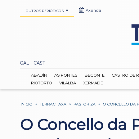
Axenda
OUTROS PERIÓDICOS
GAL
CAST
ABADÍN
AS PONTES
BEGONTE
CASTRO DE R
RIOTORTO
VILALBA
XERMADE
INICIO
>
TERRACHAXA
>
PASTORIZA
>
O CONCELLO DA P
O Concello da P