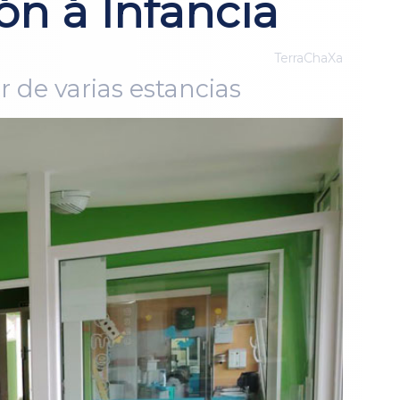
n á Infancia
TerraChaXa
r de varias estancias