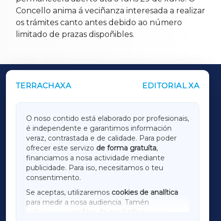
Concello anima á veciñanza interesada a realizar
os trámites canto antes debido ao número
limitado de prazas dispoñibles.
TERRACHAXA
EDITORIAL XA
OUTROS PERIÓDICOS
GALICIAXA
O noso contido está elaborado por profesionais,
é independente e garantimos información
LUGOXA
veraz, contrastada e de calidade. Para poder
ofrecer este servizo
de forma gratuíta
,
financiamos a nosa actividade mediante
TERRACHAXA
publicidade. Para iso, necesitamos o teu
consentimento.
SARRIAXA
Se aceptas, utilizaremos
cookies de analítica
para medir a nosa audiencia. Tamén
AMARIÑAXA
utilizaremos
cookies de marketing
para