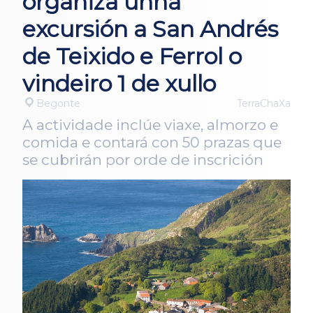
organiza unha
excursión a San Andrés
de Teixido e Ferrol o
vindeiro 1 de xullo
Begonte
TerraChaXa
A actividade inclúe viaxe, almorzo e
comida e contará con 50 prazas que
se cubrirán por orde de inscrición