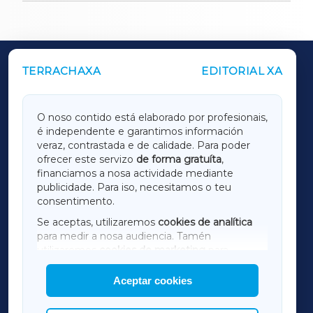
TERRACHAXA
EDITORIAL XA
OUTROS PERIÓDICOS
GALICIAXA
O noso contido está elaborado por profesionais,
é independente e garantimos información
LUGOXA
veraz, contrastada e de calidade. Para poder
ofrecer este servizo
de forma gratuíta
,
financiamos a nosa actividade mediante
TERRACHAXA
publicidade. Para iso, necesitamos o teu
consentimento.
SARRIAXA
Se aceptas, utilizaremos
cookies de analítica
para medir a nosa audiencia. Tamén
AMARIÑAXA
utilizaremos
cookies de marketing
para
mostrar publicidade de terceiros.
Aceptar cookies
RIBEIRASACRAXA
Así mesmo, podes personalizar a elección das
cookies que desexas permitir.