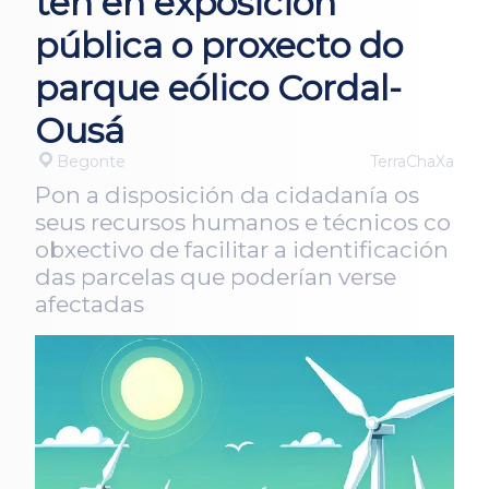
ten en exposición
pública o proxecto do
parque eólico Cordal-
Ousá
Begonte
TerraChaXa
Pon a disposición da cidadanía os
seus recursos humanos e técnicos co
obxectivo de facilitar a identificación
das parcelas que poderían verse
afectadas