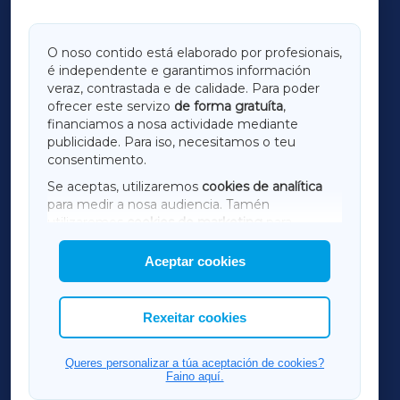
GALICIAXA
O noso contido está elaborado por profesionais,
é independente e garantimos información
LUGOXA
veraz, contrastada e de calidade. Para poder
ofrecer este servizo
de forma gratuíta
,
financiamos a nosa actividade mediante
TERRACHAXA
publicidade. Para iso, necesitamos o teu
consentimento.
SARRIAXA
Se aceptas, utilizaremos
cookies de analítica
para medir a nosa audiencia. Tamén
AMARIÑAXA
utilizaremos
cookies de marketing
para
mostrar publicidade de terceiros.
Aceptar cookies
RIBEIRASACRAXA
Así mesmo, podes personalizar a elección das
cookies que desexas permitir.
ACORUÑAXA
Rexeitar cookies
FERROLXA
Queres personalizar a túa aceptación de cookies?
Faino aquí.