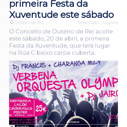
primeira Festa da
Xuventude este sábado
Outeiro de Rei
TerraChaXa | LugoXa
O Concello de Outeiro de Rei acolle
este sábado, 20 de abril, a primeira
Festa da Xuventude, que terá lugar
na Rúa C baixo carpa cuberta.