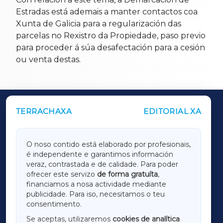
Estradas está ademais a manter contactos coa
Xunta de Galicia para a regularización das
parcelas no Rexistro da Propiedade, paso previo
para proceder á súa desafectación para a cesión
ou venta destas.
TERRACHAXA
EDITORIAL XA
OUTROS PERIÓDICOS
GALICIAXA
O noso contido está elaborado por profesionais,
é independente e garantimos información
LUGOXA
veraz, contrastada e de calidade. Para poder
ofrecer este servizo
de forma gratuíta
,
financiamos a nosa actividade mediante
TERRACHAXA
publicidade. Para iso, necesitamos o teu
consentimento.
SARRIAXA
Se aceptas, utilizaremos
cookies de analítica