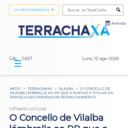
Buscar:
OUTROS PERIÓDICOS
Submi
Axenda
GAL
CAST
Luns, 10 ago 2026
☰
INICIO
>
TERRACHAXA
>
VILALBA
>
O CONCELLO DE
VILALBA LÉMBRALLE AO PP QUE A XUNTA É A TITULAR DA
PARCELA DAS VIVENDAS DE PEÓNS CAMINEROS
Infraestructuras
O Concello de Vilalba