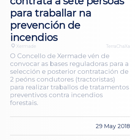
contrata a sete persoas
para traballar na
prevención de
incendios
Xermade
TerraChaXa
O Concello de Xermade vén de
convocar as bases reguladoras para a
selección e posterior contratación de
2 peóns condutores (tractoristas)
para realizar traballos de tratamentos
preventivos contra incendios
forestais.
29 May 2018