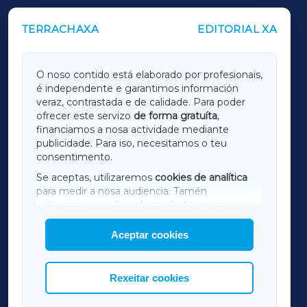
TERRACHAXA
EDITORIAL XA
OUTROS PERIÓDICOS
GALICIAXA
O noso contido está elaborado por profesionais,
é independente e garantimos información
LUGOXA
veraz, contrastada e de calidade. Para poder
ofrecer este servizo
de forma gratuíta
,
financiamos a nosa actividade mediante
TERRACHAXA
publicidade. Para iso, necesitamos o teu
consentimento.
SARRIAXA
Se aceptas, utilizaremos
cookies de analítica
para medir a nosa audiencia. Tamén
AMARIÑAXA
utilizaremos
cookies de marketing
para
mostrar publicidade de terceiros.
Aceptar cookies
RIBEIRASACRAXA
Así mesmo, podes personalizar a elección das
cookies que desexas permitir.
ACORUÑAXA
Rexeitar cookies