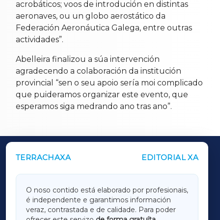
acrobáticos; voos de introdución en distintas
aeronaves, ou un globo aerostático da
Federación Aeronáutica Galega, entre outras
actividades”.
Abelleira finalizou a súa intervención
agradecendo a colaboración da institución
provincial “sen o seu apoio sería moi complicado
que puideramos organizar este evento, que
esperamos siga medrando ano tras ano”.
TERRACHAXA
EDITORIAL XA
OUTROS PERIÓDICOS
GALICIAXA
O noso contido está elaborado por profesionais,
é independente e garantimos información
LUGOXA
veraz, contrastada e de calidade. Para poder
ofrecer este servizo
de forma gratuíta
,