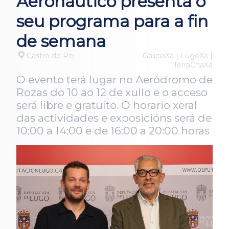
Aeronáutico presenta o
seu programa para a fin
de semana
Castro de Rei
GaliciaXa | LugoXa |
TerraChaXa
O evento terá lugar no Aeródromo de
Rozas do 10 ao 12 de xullo e o acceso
será libre e gratuíto. O horario xeral
das actividades e exposicións será de
10:00 a 14:00 e de 16:00 a 20:00 horas