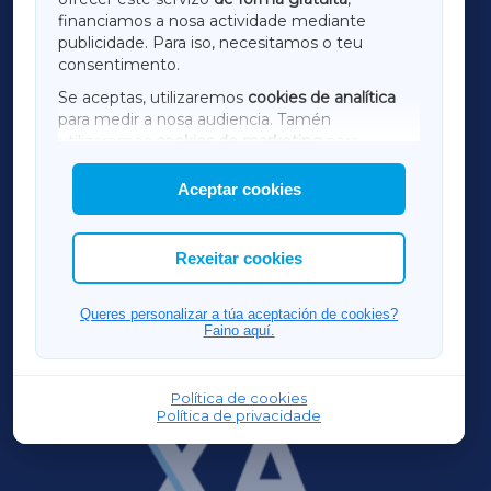
financiamos a nosa actividade mediante
TERRACHAXA
publicidade. Para iso, necesitamos o teu
consentimento.
SARRIAXA
Se aceptas, utilizaremos
cookies de analítica
para medir a nosa audiencia. Tamén
AMARIÑAXA
utilizaremos
cookies de marketing
para
mostrar publicidade de terceiros.
Aceptar cookies
RIBEIRASACRAXA
Así mesmo, podes personalizar a elección das
cookies que desexas permitir.
ACORUÑAXA
Rexeitar cookies
FERROLXA
Queres personalizar a túa aceptación de cookies?
Faino aquí.
OURENSEXA
Política de cookies
Política de privacidade