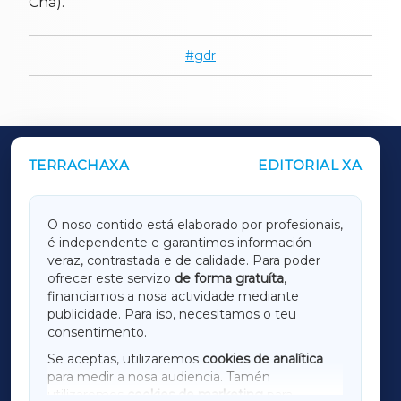
Chá).
gdr
TERRACHAXA
EDITORIAL XA
OUTROS PERIÓDICOS
GALICIAXA
O noso contido está elaborado por profesionais,
é independente e garantimos información
LUGOXA
veraz, contrastada e de calidade. Para poder
ofrecer este servizo
de forma gratuíta
,
financiamos a nosa actividade mediante
TERRACHAXA
publicidade. Para iso, necesitamos o teu
consentimento.
SARRIAXA
Se aceptas, utilizaremos
cookies de analítica
para medir a nosa audiencia. Tamén
AMARIÑAXA
utilizaremos
cookies de marketing
para