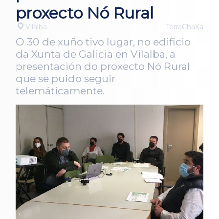
proxecto Nó Rural
Vilalba
TerraChaXa
O 30 de xuño tivo lugar, no edificio
da Xunta de Galicia en Vilalba, a
presentación do proxecto Nó Rural
que se puido seguir
telemáticamente.