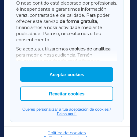
O noso contido está elaborado por profesionais,
é independente e garantimos información
LUGOXA
veraz, contrastada e de calidade. Para poder
ofrecer este servizo
de forma gratuíta
,
financiamos a nosa actividade mediante
TERRACHAXA
publicidade. Para iso, necesitamos o teu
consentimento.
SARRIAXA
Se aceptas, utilizaremos
cookies de analítica
para medir a nosa audiencia. Tamén
AMARIÑAXA
utilizaremos
cookies de marketing
para
mostrar publicidade de terceiros.
Aceptar cookies
RIBEIRASACRAXA
Así mesmo, podes personalizar a elección das
cookies que desexas permitir.
ACORUÑAXA
Rexeitar cookies
FERROLXA
Queres personalizar a túa aceptación de cookies?
Faino aquí.
OURENSEXA
Política de cookies