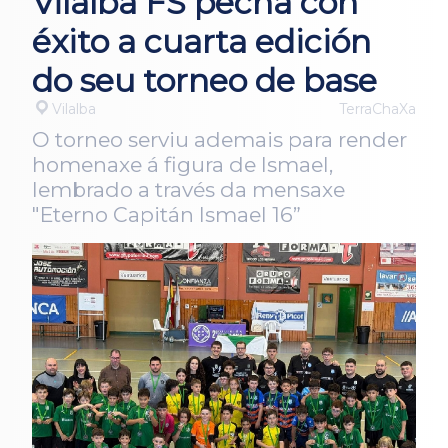
Vilalba FS pecha con
éxito a cuarta edición
do seu torneo de base
Vilalba
TerraChaXa
O torneo serviu ademais para render
homenaxe á figura de Ismael,
lembrado a través da mensaxe
"Eterno Capitán Ismael 16”