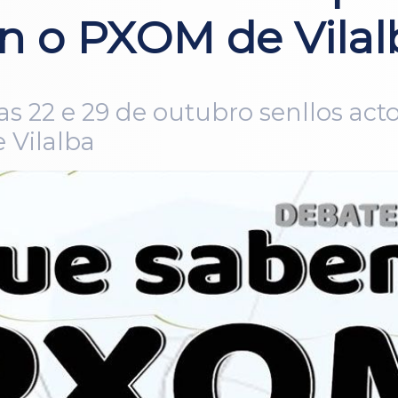
n o PXOM de Vilal
ías 22 e 29 de outubro senllos a
Vilalba