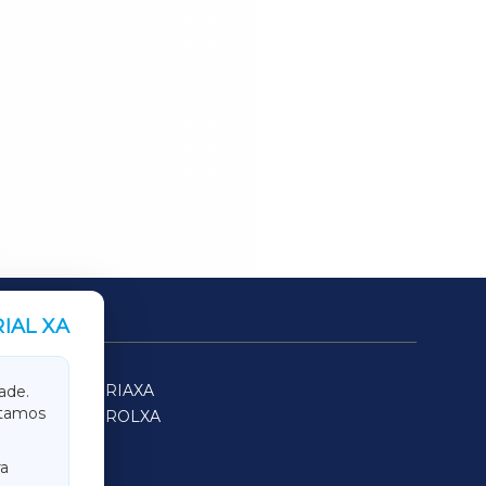
IAL XA
SARRIAXA
ade.
itamos
FERROLXA
a