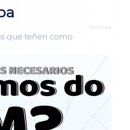
ba
TerraChaXa
ctos que teñen como