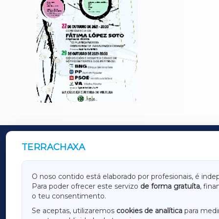
TERRACHAXA
OUTROS PERIÓDICOS
GALICIAXA
LUGOX
O noso contido está elaborado por profesionais, é inde
Para poder ofrecer este servizo
de forma gratuíta
, fin
AMARIÑAXA
RIBEIR
o teu consentimento.
OURENSEXA
Se aceptas, utilizaremos
cookies de analítica
para medir