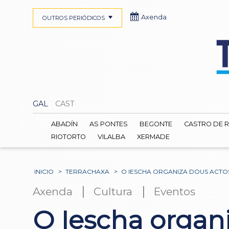
Axenda
OUTROS PERIÓDICOS
GAL
CAST
ABADÍN
AS PONTES
BEGONTE
CASTRO DE R
RIOTORTO
VILALBA
XERMADE
INICIO
>
TERRACHAXA
>
O IESCHA ORGANIZA DOUS ACTO
|
|
Axenda
Cultura
Eventos
O Iescha organ