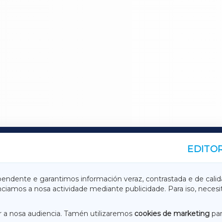
EDITOR
A
TERRACHAXA
pendente e garantimos información veraz, contrastada e de calid
anciamos a nosa actividade mediante publicidade. Para iso, neces
ASACRAXA
ACORUÑAXA
 a nosa audiencia. Tamén utilizaremos
cookies de marketing
par