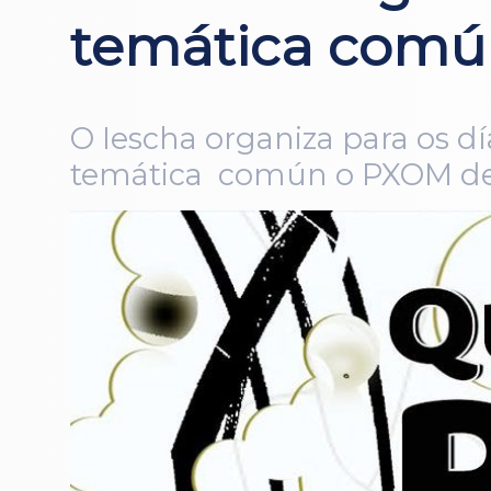
temática comú
O Iescha organiza para os d
temática común o PXOM de 