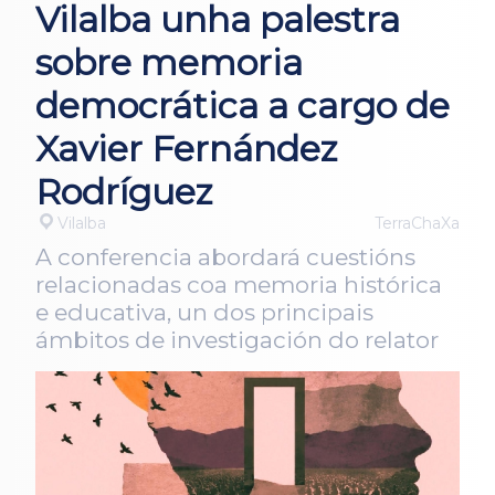
Vilalba unha palestra
sobre memoria
democrática a cargo de
Xavier Fernández
Rodríguez
Vilalba
TerraChaXa
A conferencia abordará cuestións
relacionadas coa memoria histórica
e educativa, un dos principais
ámbitos de investigación do relator