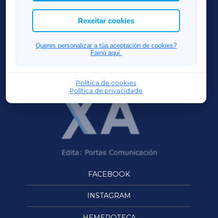
cookies que desexas permitir.
ACORUÑAXA
Rexeitar cookies
FERROLXA
Queres personalizar a túa aceptación de cookies?
Faino aquí.
OURENSEXA
Política de cookies
Política de privacidade
FACEBOOK
INSTAGRAM
HEMEROTECA