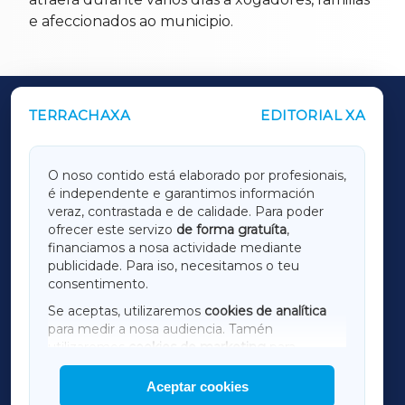
e afeccionados ao municipio.
TERRACHAXA
EDITORIAL XA
OUTROS PERIÓDICOS
GALICIAXA
O noso contido está elaborado por profesionais,
é independente e garantimos información
LUGOXA
veraz, contrastada e de calidade. Para poder
ofrecer este servizo
de forma gratuíta
,
financiamos a nosa actividade mediante
TERRACHAXA
publicidade. Para iso, necesitamos o teu
consentimento.
SARRIAXA
Se aceptas, utilizaremos
cookies de analítica
para medir a nosa audiencia. Tamén
AMARIÑAXA
utilizaremos
cookies de marketing
para
mostrar publicidade de terceiros.
Aceptar cookies
RIBEIRASACRAXA
Así mesmo, podes personalizar a elección das