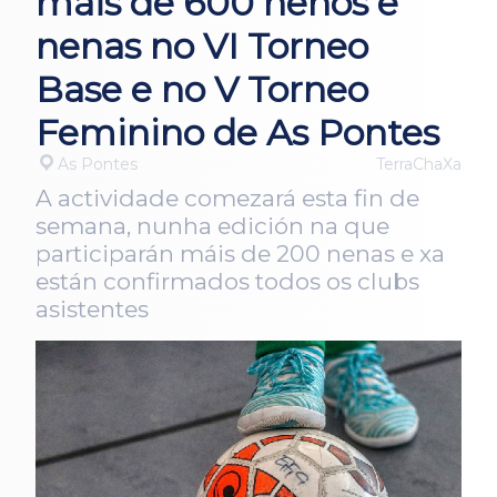
máis de 600 nenos e
nenas no VI Torneo
Base e no V Torneo
Feminino de As Pontes
As Pontes
TerraChaXa
A actividade comezará esta fin de
semana, nunha edición na que
participarán máis de 200 nenas e xa
están confirmados todos os clubs
asistentes