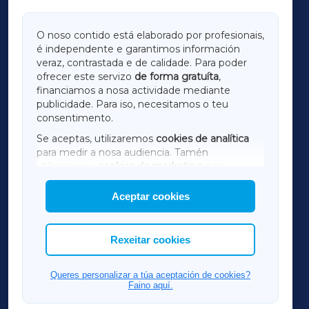
GALICIAXA
O noso contido está elaborado por profesionais,
é independente e garantimos información
LUGOXA
veraz, contrastada e de calidade. Para poder
ofrecer este servizo
de forma gratuíta
,
financiamos a nosa actividade mediante
TERRACHAXA
publicidade. Para iso, necesitamos o teu
consentimento.
SARRIAXA
Se aceptas, utilizaremos
cookies de analítica
para medir a nosa audiencia. Tamén
AMARIÑAXA
utilizaremos
cookies de marketing
para
mostrar publicidade de terceiros.
Aceptar cookies
RIBEIRASACRAXA
Así mesmo, podes personalizar a elección das
cookies que desexas permitir.
ACORUÑAXA
Rexeitar cookies
FERROLXA
Queres personalizar a túa aceptación de cookies?
Faino aquí.
OURENSEXA