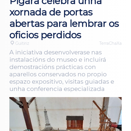
Pígara celebra unha
xornada de portas
abertas para lembrar os
oficios perdidos
Guitiriz
TerraChaXa
A iniciativa desenvolverase nas
instalacións do museo e incluirá
demostracións prácticas con
aparellos conservados no propio
espazo expositivo, visitas guiadas e
unha conferencia especializada