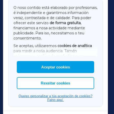
GALICIAXA
O noso contido está elaborado por profesionais,
é independente e garantimos información
LUGOXA
veraz, contrastada e de calidade. Para poder
ofrecer este servizo
de forma gratuíta
,
financiamos a nosa actividade mediante
TERRACHAXA
publicidade. Para iso, necesitamos o teu
consentimento.
SARRIAXA
Se aceptas, utilizaremos
cookies de analítica
para medir a nosa audiencia. Tamén
AMARIÑAXA
utilizaremos
cookies de marketing
para
mostrar publicidade de terceiros.
Aceptar cookies
RIBEIRASACRAXA
Así mesmo, podes personalizar a elección das
cookies que desexas permitir.
ACORUÑAXA
Rexeitar cookies
FERROLXA
Queres personalizar a túa aceptación de cookies?
Faino aquí.
OURENSEXA